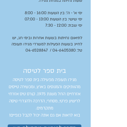
שעות נחיתה במנחת מגידו:
ימי א' - ה': בין השעות 16:00 - 8:00
ימי שישי: בין השעות 13:00 - 07:00
ימי שבת: 12:00 - 7:30
לתיאום נחיתות בשעות אחרות ובימי חג, יש
לחייג בשעות הפעילות למשרדי מגידו תעופה
טל:
04-6405380
/
04-6528847
בית ספר לטיסה
מגידו תעופה מפעילה בית ספר לטיסה
מהוותיקים והמנוסים בארץ, ומכשירה טייסים
אזרחיים החל משנת 1975. קורס טיס אזרחי
לרישיון פרטי, מסחרי, הדרכה ולהגדרי טיסה
מתקדמים.
בוא לראות אם גם אתה יכול לקבל כנפיים!