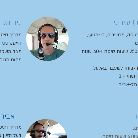
) עזרוני
ניר דגן
טיקה, מכשירים, דו-מנועי,
מדריך טיסה
מ.
הייטקיסט ו
למעלה מ- 25000 שעות טיסה ו-40 שנות
מצב משפחתי
מקום מגורי
ך/בוחן לשעבר באלעל.
וי + 3.
 תל-אביב
ן
אבירם
מדריך ותיק
ם.
בעל נסיון של למע