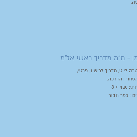
ה.
מן - מ"מ מדריך ראשי אז"מ
רה לייט, מדריך לרישיון פרטי,
סחרי והדרכה. ​
: נשוי + 3
ם : כפר תבור