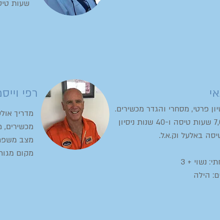
שעות טיס
אי
רפי וייס
ון פרטי, מסחרי והגדר מכשירים.
מדריך אולט
בעל כ-7,000 שעות טיסה ו-40 שנות ניסיון
מכשירים, מ
סה באלעל וק.א.ל.
מצב משפחתי
מקום מגורי
 נשוי + 3
ם: הילה