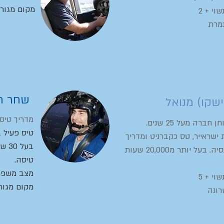
מקום מגורים
וי + 2
תמרת
שחר ר
שקו) מנואל
מדריך טיס
חברה מעל 25 שנים.
טיס פעיל 
 ישראייר, טס כקברניט ומדריך
עד פרישתו לפנסיה. בעל יותר מ20,000 שעות
טיסה.
מצב משפחתי
וי + 5
מקום מגורי
רונה