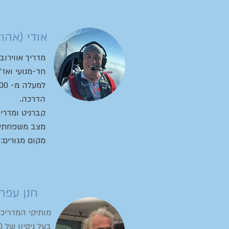
אודי (אהוד
מדריך אווירוב
חד-מנועי ואז״
הדרכה.
קברניט ומדרי
מצב משפחתי: נש
מקום מגורים:
חנן עפרו
מותיקי המדריכי
בעל ניסיון של 6,000 שעות טיסה.​