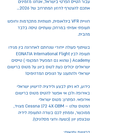
עבור הטייס הפרטי בישראל, אנחנו מזמינים
אתכם להצטרף לחזון המתרחב של 2026...
חוויית VFR בינלאומית, תשתיות מתקדמות וחופש
תעופתי אמיתי במרחק שעתיים טיסה בלבד
מהבית.
בשיתוף פעולה ייחודי שנחתם לאחרונה בין מגידו
תעופה לבין EGNATIA International Flight
Academy ( שהוא גם המפעיל המקומי ) טייסים
ישראלים יכולים כעת לטוס ביוון על מטוס ברישום
ישראלי ולהתענג על הנופים המדהימים!
כידוע, לא ניתן לבצע ולידציה לרישיון ישראלי
באירופה ולכן אי אפשר להטיס מטוס ברישום
אירופאי. הפתרון: מטוס ישראלי
המטוס שלנו – Cessna 172 4X-DBM מצויד,
ממוכשר, וממתין לכם בשדה התעופה לידיה
שבצפון יוון (כשעה וחצי מסלוניקי).
דרישות ותנאים: