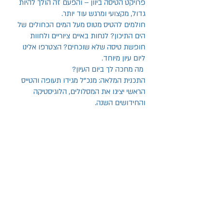
פרויקט הטיסה ביוון – והפעם זה הולך להיות
גדול, מקצועי ומרגש עוד יותר.
חולמים להטיס מטוס מעל המים הכחולים של
הים התיכון? לנחות באיים ציוריים ולחוות
חופשת טיסה שלא שוכחים? הצטרפו אלינו
ליום עיון מיוחד.
מה מחכה לך ביום העיון?
התכנית המלאה: מנכ"ל מגידו תעופה והטייס
הראשי יציגו את המסלולים, הלוגיסטיקה
והחידושים השנה.
פאנל "בוגרי יוון": המשתתפים של השנה
שעברה עולים לבמה כדי לשתף סיפורי מסע,
חוויות אישיות וטיפים של אלופים.
הטבות בלעדיות: חשיפת מבצעים והנחות
מיוחדות שיינתנו אך ורק למשתתפי יום העיון.
פרטים שחשוב לרשום ביומן:
מתי: יום שישי, ה-27 בפברואר, 2026.
איפה: פרטים בהמשך…
אל תחכו לרגע האחרון! כדי שנוכל להיערך
בצורה הטובה ביותר, אנא מלאו את הטופס