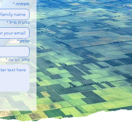
משפחה
*
כתובת מייל
*
טלפון
*
כתוב הודעה
*